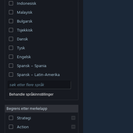
Indonesisk
Malayisk
Bulgarsk
Tsjekkisk
Dansk
Tysk
Engelsk
Spansk – Spania
Spansk – Latin-Amerika
Behandle språkinnstillinger
Begrens etter merkelapp
© Valve Corporation. Alle rettigheter reservert. Alle
varemerker tilhører sine respektive eiere i USA og andre
Strategi
land.
Retningslinjer for personvern
|
Juridisk
|
Tilgjengelighet
|
Steams abonnementsavtale
|
Refusjoner
|
Informasjonskapsler
Action