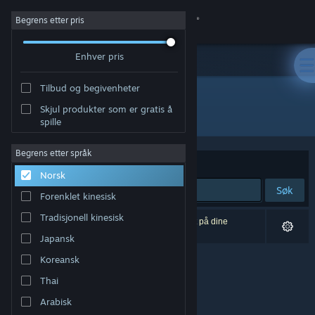
Logg inn
Begrens etter pris
Enhver pris
Butikk
Tilbud og begivenheter
Samfunn
Skjul produkter som er gratis å
Utvikler: Sperm Studios
spille
Om
Begrens etter språk
Sorter etter
Relevans
Norsk
Kundestøtte
Søk
Forenklet kinesisk
Bytt språk
Tradisjonell kinesisk
0 treff på søket. 1 produkt er blitt utelukket basert på dine
innstillinger.
Japansk
Skaff deg Steam-appen på mobil
Koreansk
Vis skrivebordsversjon
Thai
Arabisk