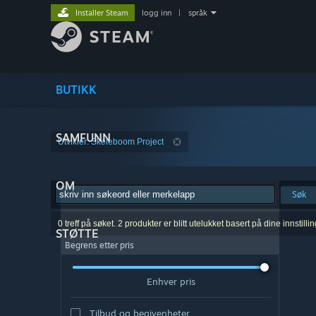
Installer Steam
logg inn
|
språk
BUTIKK
SAMFUNN
Utvikler: Skeleboom Project
OM
Søk
0 treff på søket. 2 produkter er blitt utelukket basert på dine innstillin
STØTTE
Begrens etter pris
Enhver pris
Tilbud og begivenheter