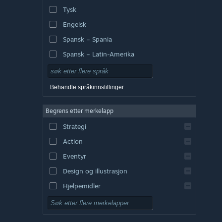
Tysk
Engelsk
Spansk – Spania
Spansk – Latin-Amerika
Behandle språkinnstillinger
Begrens etter merkelapp
Strategi
Action
Eventyr
Design og illustrasjon
Hjelpemidler
Gratis å spille
Rollespill