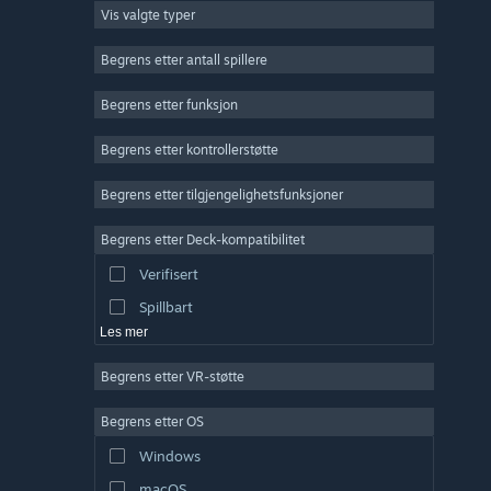
Vis valgte typer
Massivt flerspiller
Indie
Begrens etter antall spillere
Tidlig tilgang
Begrens etter funksjon
Lettbeint
Begrens etter kontrollerstøtte
Simulering
Racing
Begrens etter tilgjengelighetsfunksjoner
Sport
Begrens etter Deck-kompatibilitet
Videoproduksjon
Verifisert
Fotoredigering
Spillbart
Les mer
Begrens etter VR-støtte
Begrens etter OS
Windows
macOS