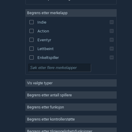
Tysk
Begrens etter merkelapp
Engelsk
Indie
Spansk – Spania
Action
Spansk – Latin-Amerika
Eventyr
Lettbeint
Enkeltspiller
Simulering
Rollespill
Vis valgte typer
Strategi
2D
Begrens etter antall spillere
Tidlig tilgang
Begrens etter funksjon
3D
Begrens etter kontrollerstøtte
Gratis å spille
Stemningsfullt
Begrens etter tilgjengelighetsfunksjoner