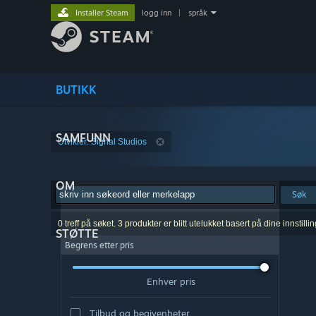
Installer Steam
logg inn
|
språk
BUTIKK
SAMFUNN
Utvikler: Signal Studios
OM
Søk
0 treff på søket. 3 produkter er blitt utelukket basert på dine innstillin
STØTTE
Begrens etter pris
Enhver pris
Tilbud og begivenheter