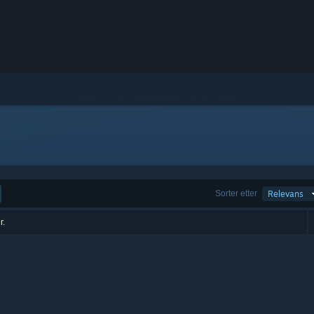
Sorter etter
Relevans
r.