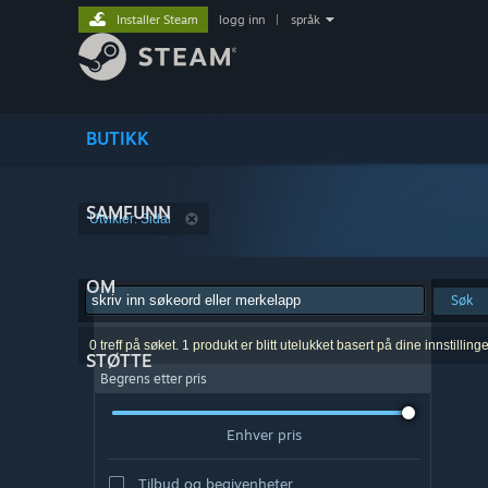
Installer Steam
logg inn
|
språk
BUTIKK
SAMFUNN
Utvikler: Sidai
OM
Søk
0 treff på søket. 1 produkt er blitt utelukket basert på dine innstillinge
STØTTE
Begrens etter pris
Enhver pris
Tilbud og begivenheter