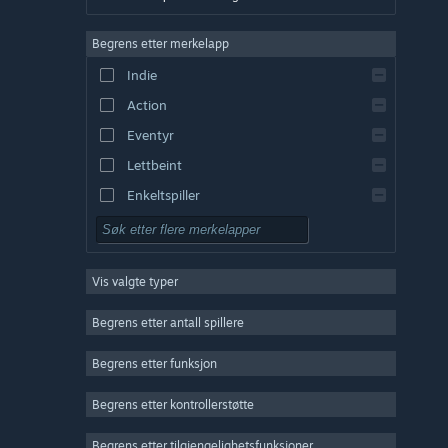
Tysk
Begrens etter merkelapp
Engelsk
Indie
Spansk – Spania
Action
Spansk – Latin-Amerika
Eventyr
Lettbeint
Enkeltspiller
Simulering
Rollespill
Vis valgte typer
Strategi
2D
Begrens etter antall spillere
Tidlig tilgang
Begrens etter funksjon
3D
Begrens etter kontrollerstøtte
Gratis å spille
Stemningsfullt
Begrens etter tilgjengelighetsfunksjoner