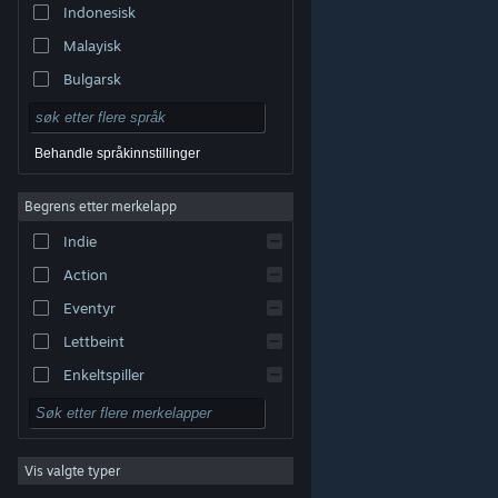
Indonesisk
Malayisk
Bulgarsk
Tsjekkisk
Dansk
Behandle språkinnstillinger
Tysk
Begrens etter merkelapp
Engelsk
Indie
Spansk – Spania
Action
Spansk – Latin-Amerika
Eventyr
Lettbeint
Enkeltspiller
Simulering
© Valve Corporation. Alle rettigheter reservert. Alle
varemerker tilhører sine respektive eiere i USA og andre
Rollespill
land.
Retningslinjer for personvern
|
Juridisk
|
Tilgjengelighet
|
Steams abonnementsavtale
|
Refusjoner
|
Informasjonskapsler
Vis valgte typer
Strategi