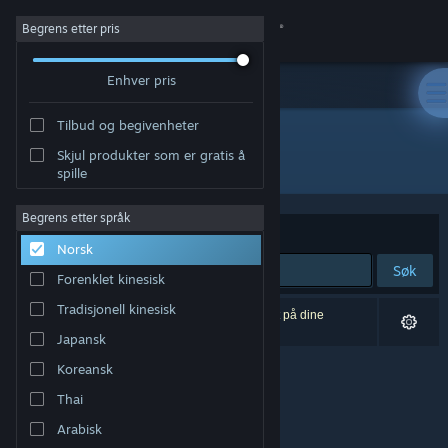
Logg inn
Begrens etter pris
Enhver pris
Butikk
Tilbud og begivenheter
Samfunn
Skjul produkter som er gratis å
Utvikler: Sarper Şoher
spille
Om
Begrens etter språk
Sorter etter
Relevans
Norsk
Kundestøtte
Søk
Forenklet kinesisk
Bytt språk
Tradisjonell kinesisk
0 treff på søket. 1 produkt er blitt utelukket basert på dine
innstillinger.
Japansk
Skaff deg Steam-appen på mobil
Koreansk
Vis skrivebordsversjon
Thai
Arabisk