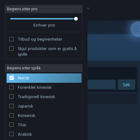
Logg inn
Begrens etter pris
Enhver pris
Butikk
Tilbud og begivenheter
Samfunn
Skjul produkter som er gratis å
Utvikler: Rusty Robot
spille
Om
Begrens etter språk
Sorter etter
Relevans
Norsk
Kundestøtte
Søk
Forenklet kinesisk
Bytt språk
Tradisjonell kinesisk
0 treff på søket.
Japansk
Skaff deg Steam-appen på mobil
Koreansk
Vis skrivebordsversjon
Thai
Arabisk