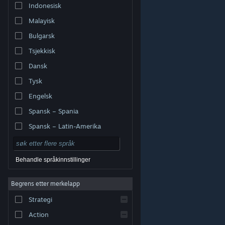
Indonesisk
Malayisk
Bulgarsk
Tsjekkisk
Dansk
Tysk
Engelsk
Spansk – Spania
Spansk – Latin-Amerika
Behandle språkinnstillinger
Begrens etter merkelapp
© Valve Corporation. Alle rettigheter reservert. Alle
varemerker tilhører sine respektive eiere i USA og andre
Strategi
land.
Retningslinjer for personvern
|
Juridisk
|
Tilgjengelighet
|
Steams abonnementsavtale
|
Refusjoner
|
Informasjonskapsler
Action