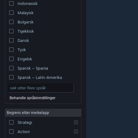
Indonesisk
Malayisk
Bulgarsk
Tsjekkisk
Dansk
Tysk
Engelsk
Spansk – Spania
Spansk – Latin-Amerika
Behandle språkinnstillinger
Begrens etter merkelapp
© Valve Corporation. Alle rettigheter reservert. Alle
varemerker tilhører sine respektive eiere i USA og andre
Strategi
land.
Retningslinjer for personvern
|
Juridisk
|
Tilgjengelighet
|
Steams abonnementsavtale
|
Refusjoner
|
Informasjonskapsler
Action