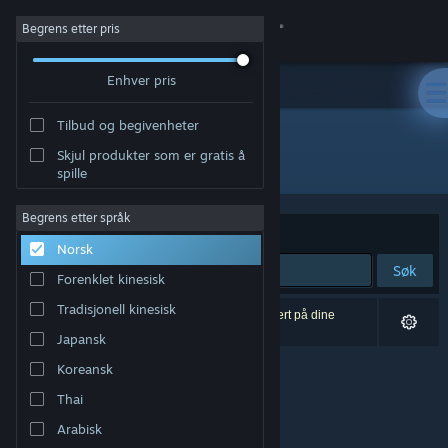
Logg inn
Begrens etter pris
Enhver pris
Butikk
Tilbud og begivenheter
Samfunn
Skjul produkter som er gratis å
Utvikler: Richard Campbell
spille
Om
Begrens etter språk
Sorter etter
Relevans
Norsk
Kundestøtte
Søk
Forenklet kinesisk
Bytt språk
Tradisjonell kinesisk
0 treff på søket. 5 produkter er blitt utelukket basert på dine
innstillinger.
Japansk
Skaff deg Steam-appen på mobil
Koreansk
Vis skrivebordsversjon
Thai
Arabisk