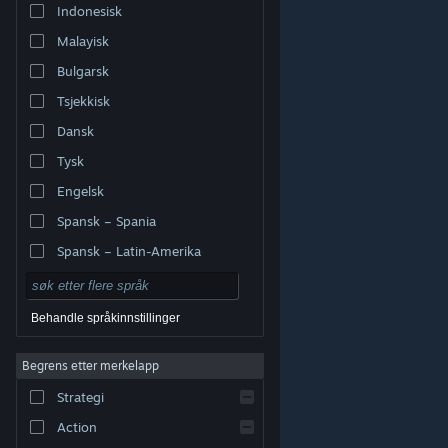
Indonesisk
Malayisk
Bulgarsk
Tsjekkisk
Dansk
Tysk
Engelsk
Spansk – Spania
Spansk – Latin-Amerika
Behandle språkinnstillinger
Begrens etter merkelapp
© Valve Corporation. Alle rettigheter reservert. Alle
varemerker tilhører sine respektive eiere i USA og andre
Strategi
land.
Retningslinjer for personvern
|
Juridisk
|
Tilgjengelighet
|
Steams abonnementsavtale
|
Refusjoner
|
Informasjonskapsler
Action