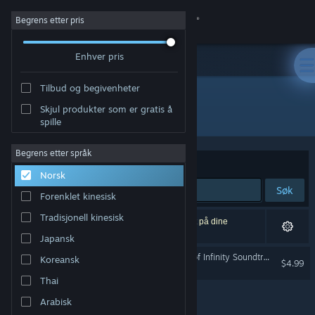
Logg inn
Begrens etter pris
Enhver pris
Butikk
Tilbud og begivenheter
Samfunn
Skjul produkter som er gratis å
Utvikler: Purple猫 Studio
spille
Om
Begrens etter språk
Sorter etter
Relevans
Norsk
Kundestøtte
Søk
Forenklet kinesisk
Bytt språk
Tradisjonell kinesisk
1 treff på søket. 1 produkt er blitt utelukket basert på dine
innstillinger.
Japansk
Skaff deg Steam-appen på mobil
东方梦无境 ～ Dreamland of Infinity Soundtrack
Koreansk
$4.99
Vis skrivebordsversjon
Thai
Arabisk