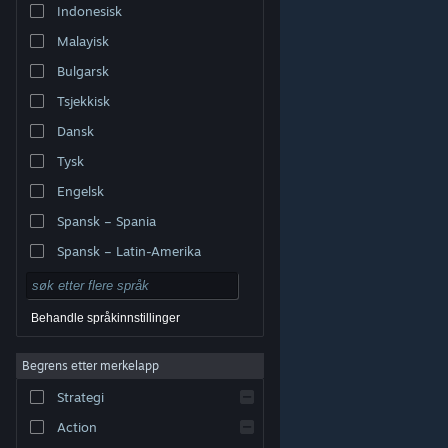
Indonesisk
Malayisk
Bulgarsk
Tsjekkisk
Dansk
Tysk
Engelsk
Spansk – Spania
Spansk – Latin-Amerika
Behandle språkinnstillinger
Begrens etter merkelapp
© Valve Corporation. Alle rettigheter reservert. Alle
varemerker tilhører sine respektive eiere i USA og andre
Strategi
land.
Retningslinjer for personvern
|
Juridisk
|
Tilgjengelighet
|
Steams abonnementsavtale
|
Refusjoner
|
Informasjonskapsler
Action