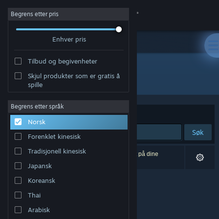
Logg inn
Begrens etter pris
Enhver pris
Butikk
Tilbud og begivenheter
Samfunn
Skjul produkter som er gratis å
Utvikler: ProGames Studio
spille
Om
Begrens etter språk
Sorter etter
Relevans
Norsk
Kundestøtte
Søk
Forenklet kinesisk
Bytt språk
Tradisjonell kinesisk
0 treff på søket. 1 produkt er blitt utelukket basert på dine
innstillinger.
Japansk
Skaff deg Steam-appen på mobil
Koreansk
Vis skrivebordsversjon
Thai
Arabisk