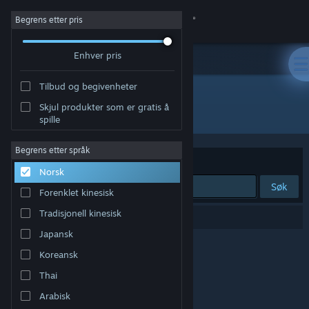
Logg inn
Begrens etter pris
Enhver pris
Butikk
Tilbud og begivenheter
Samfunn
Skjul produkter som er gratis å
Utvikler: PQubeGames
spille
Om
Begrens etter språk
Sorter etter
Relevans
Norsk
Kundestøtte
Søk
Forenklet kinesisk
Bytt språk
Tradisjonell kinesisk
0 treff på søket.
Japansk
Skaff deg Steam-appen på mobil
Koreansk
Vis skrivebordsversjon
Thai
Arabisk