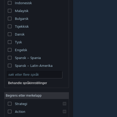
Indonesisk
Malayisk
Bulgarsk
Tsjekkisk
Dansk
Tysk
Engelsk
Spansk – Spania
Spansk – Latin-Amerika
Behandle språkinnstillinger
Begrens etter merkelapp
© Valve Corporation. Alle rettigheter reservert. Alle
varemerker tilhører sine respektive eiere i USA og andre
Strategi
land.
Retningslinjer for personvern
|
Juridisk
|
Tilgjengelighet
|
Steams abonnementsavtale
|
Refusjoner
|
Informasjonskapsler
Action