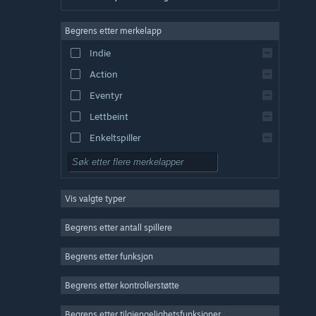
Tysk
Begrens etter merkelapp
Engelsk
Indie
Spansk – Spania
Action
Spansk – Latin-Amerika
Eventyr
Lettbeint
Enkeltspiller
Simulering
Rollespill
Vis valgte typer
Strategi
2D
Begrens etter antall spillere
Tidlig tilgang
Begrens etter funksjon
3D
Begrens etter kontrollerstøtte
Gratis å spille
Stemningsfullt
Begrens etter tilgjengelighetsfunksjoner