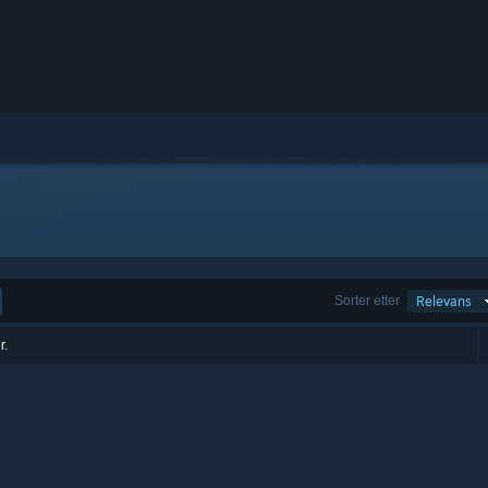
Sorter etter
Relevans
r.