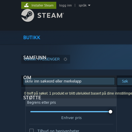
Installer Steam
logg inn
|
språk
BUTIKK
SAMFUNN
Utvikler: PASSENGER
OM
Søk
0 treff på søket. 1 produkt er blitt utelukket basert på dine innstillinge
STØTTE
Begrens etter pris
Enhver pris
Tilbud og begivenheter