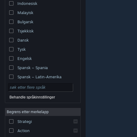
Indonesisk
Malayisk
Bulgarsk
Tsjekkisk
Dansk
Tysk
Engelsk
Spansk – Spania
Spansk – Latin-Amerika
Behandle språkinnstillinger
Begrens etter merkelapp
© Valve Corporation. Alle rettigheter reservert. Alle
varemerker tilhører sine respektive eiere i USA og andre
Strategi
land.
Retningslinjer for personvern
|
Juridisk
|
Tilgjengelighet
|
Steams abonnementsavtale
|
Refusjoner
|
Informasjonskapsler
Action