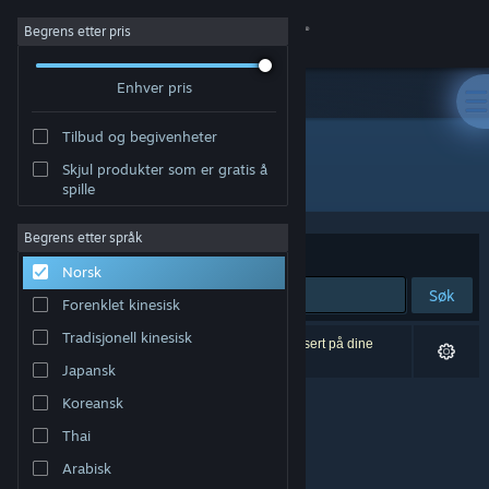
Logg inn
Begrens etter pris
Enhver pris
Butikk
Tilbud og begivenheter
Samfunn
Skjul produkter som er gratis å
Utvikler: Odders Lab
spille
Om
Begrens etter språk
Sorter etter
Relevans
Norsk
Kundestøtte
Søk
Forenklet kinesisk
Bytt språk
Tradisjonell kinesisk
0 treff på søket. 10 produkter er blitt utelukket basert på dine
innstillinger.
Japansk
Skaff deg Steam-appen på mobil
Koreansk
Vis skrivebordsversjon
Thai
Arabisk