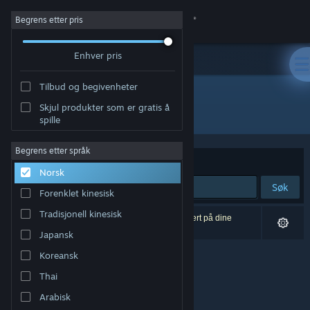
Logg inn
Begrens etter pris
Enhver pris
Butikk
Tilbud og begivenheter
Samfunn
Skjul produkter som er gratis å
Utvikler: Nerdvision Games
spille
Om
Begrens etter språk
Sorter etter
Relevans
Norsk
Kundestøtte
Søk
Forenklet kinesisk
Bytt språk
Tradisjonell kinesisk
0 treff på søket. 6 produkter er blitt utelukket basert på dine
innstillinger.
Japansk
Skaff deg Steam-appen på mobil
Koreansk
Vis skrivebordsversjon
Thai
Arabisk