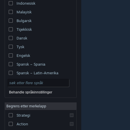
Indonesisk
Malayisk
Bulgarsk
Tsjekkisk
Dansk
Tysk
Engelsk
Spansk – Spania
Spansk – Latin-Amerika
Behandle språkinnstillinger
Begrens etter merkelapp
© Valve Corporation. Alle rettigheter reservert. Alle
varemerker tilhører sine respektive eiere i USA og andre
Strategi
land.
Retningslinjer for personvern
|
Juridisk
|
Tilgjengelighet
|
Steams abonnementsavtale
|
Refusjoner
|
Informasjonskapsler
Action