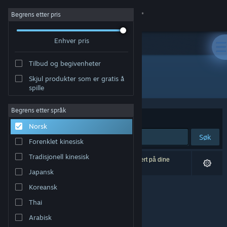
Logg inn
Begrens etter pris
Enhver pris
Butikk
Tilbud og begivenheter
Samfunn
Skjul produkter som er gratis å
Utvikler: Nawia Games
spille
Om
Begrens etter språk
Sorter etter
Relevans
Norsk
Kundestøtte
Søk
Forenklet kinesisk
Bytt språk
Tradisjonell kinesisk
0 treff på søket. 3 produkter er blitt utelukket basert på dine
innstillinger.
Japansk
Skaff deg Steam-appen på mobil
Koreansk
Vis skrivebordsversjon
Thai
Arabisk