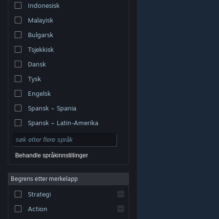
Indonesisk
Malayisk
Bulgarsk
Tsjekkisk
Dansk
Tysk
Engelsk
Spansk – Spania
Spansk – Latin-Amerika
Behandle språkinnstillinger
Begrens etter merkelapp
© Valve Corporation. Alle rettigheter reservert. Alle
varemerker tilhører sine respektive eiere i USA og andre
Strategi
land.
Retningslinjer for personvern
|
Juridisk
|
Tilgjengelighet
|
Steams abonnementsavtale
|
Refusjoner
|
Informasjonskapsler
Action