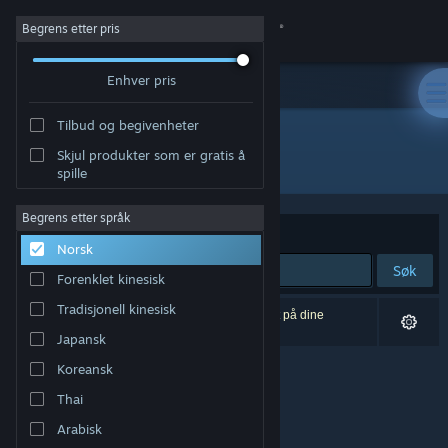
Logg inn
Begrens etter pris
Enhver pris
Butikk
Tilbud og begivenheter
Samfunn
Skjul produkter som er gratis å
Utvikler: Natsumi
spille
Om
Begrens etter språk
Sorter etter
Relevans
Norsk
Kundestøtte
Søk
Forenklet kinesisk
Bytt språk
Tradisjonell kinesisk
0 treff på søket. 1 produkt er blitt utelukket basert på dine
innstillinger.
Japansk
Skaff deg Steam-appen på mobil
Koreansk
Vis skrivebordsversjon
Thai
Arabisk