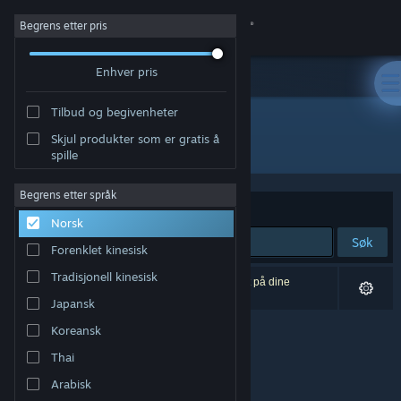
Logg inn
Begrens etter pris
Enhver pris
Butikk
Tilbud og begivenheter
Samfunn
Skjul produkter som er gratis å
Utvikler: Monstronauts Inc.
spille
Om
Begrens etter språk
Sorter etter
Relevans
Norsk
Kundestøtte
Søk
Forenklet kinesisk
Bytt språk
Tradisjonell kinesisk
0 treff på søket. 1 produkt er blitt utelukket basert på dine
innstillinger.
Japansk
Skaff deg Steam-appen på mobil
Koreansk
Vis skrivebordsversjon
Thai
Arabisk