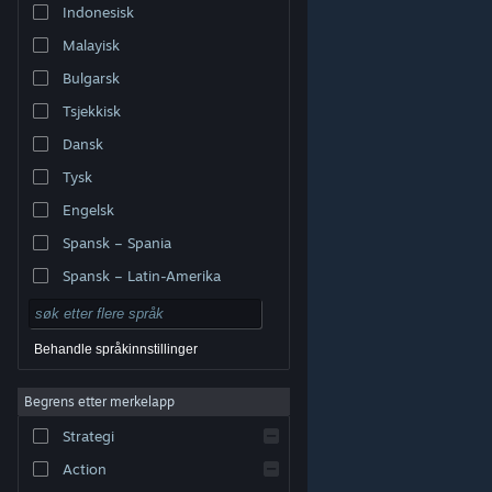
Indonesisk
Malayisk
Bulgarsk
Tsjekkisk
Dansk
Tysk
Engelsk
Spansk – Spania
Spansk – Latin-Amerika
Behandle språkinnstillinger
Begrens etter merkelapp
© Valve Corporation. Alle rettigheter reservert. Alle
varemerker tilhører sine respektive eiere i USA og andre
Strategi
land.
Retningslinjer for personvern
|
Juridisk
|
Tilgjengelighet
|
Steams abonnementsavtale
|
Refusjoner
|
Informasjonskapsler
Action