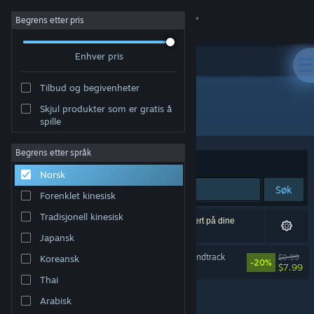
Logg inn
Begrens etter pris
Enhver pris
Butikk
Tilbud og begivenheter
Samfunn
Skjul produkter som er gratis å
Utvikler: Monstars Inc.
spille
Om
Begrens etter språk
Sorter etter
Relevans
Norsk
Kundestøtte
Søk
Forenklet kinesisk
Bytt språk
Tradisjonell kinesisk
1 treff på søket. 6 produkter er blitt utelukket basert på dine
innstillinger.
Japansk
Skaff deg Steam-appen på mobil
Lumines Arise Original Soundtrack
$9.99
Koreansk
-20%
$7.99
Vis skrivebordsversjon
Thai
Arabisk