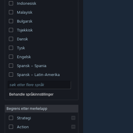
Indonesisk
Malayisk
Bulgarsk
Tsjekkisk
Dansk
Tysk
Engelsk
Spansk – Spania
Spansk – Latin-Amerika
Behandle språkinnstillinger
Begrens etter merkelapp
© Valve Corporation. Alle rettigheter reservert. Alle
varemerker tilhører sine respektive eiere i USA og andre
Strategi
land.
Retningslinjer for personvern
|
Juridisk
|
Tilgjengelighet
|
Steams abonnementsavtale
|
Refusjoner
|
Informasjonskapsler
Action