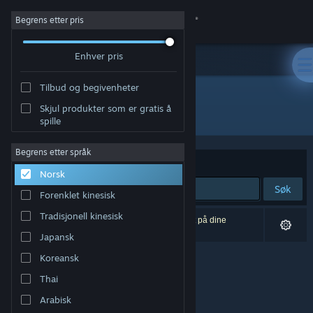
Logg inn
Begrens etter pris
Enhver pris
Butikk
Tilbud og begivenheter
Samfunn
Skjul produkter som er gratis å
Utvikler: MTR
spille
Om
Begrens etter språk
Sorter etter
Relevans
Norsk
Kundestøtte
Søk
Forenklet kinesisk
Bytt språk
Tradisjonell kinesisk
0 treff på søket. 1 produkt er blitt utelukket basert på dine
innstillinger.
Japansk
Skaff deg Steam-appen på mobil
Koreansk
Vis skrivebordsversjon
Thai
Arabisk