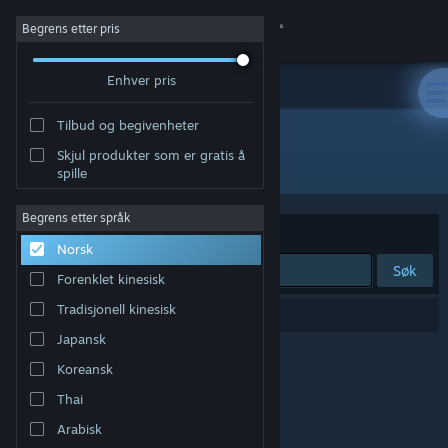
Logg inn
Begrens etter pris
Enhver pris
Butikk
Tilbud og begivenheter
Samfunn
Skjul produkter som er gratis å
Utvikler: MAICHASTUDIO
spille
Om
Begrens etter språk
Sorter etter
Relevans
Norsk
Kundestøtte
Søk
Forenklet kinesisk
Bytt språk
Tradisjonell kinesisk
0 treff på søket.
Japansk
Skaff deg Steam-appen på mobil
Koreansk
Vis skrivebordsversjon
Thai
Arabisk