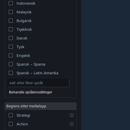
Indonesisk
Malayisk
Bulgarsk
Tsjekkisk
Dansk
Tysk
Engelsk
Spansk – Spania
Spansk – Latin-Amerika
Behandle språkinnstillinger
Begrens etter merkelapp
© Valve Corporation. Alle rettigheter reservert. Alle
varemerker tilhører sine respektive eiere i USA og andre
Strategi
land.
Retningslinjer for personvern
|
Juridisk
|
Tilgjengelighet
|
Steams abonnementsavtale
|
Refusjoner
|
Informasjonskapsler
Action