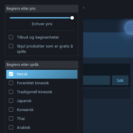
Logg inn
Begrens etter pris
Enhver pris
Butikk
Tilbud og begivenheter
Samfunn
Skjul produkter som er gratis å
Utvikler: Lieon Games
spille
Om
Begrens etter språk
Sorter etter
Relevans
Norsk
Kundestøtte
Søk
Forenklet kinesisk
Bytt språk
Tradisjonell kinesisk
0 treff på søket.
Japansk
Skaff deg Steam-appen på mobil
Koreansk
Vis skrivebordsversjon
Thai
Arabisk