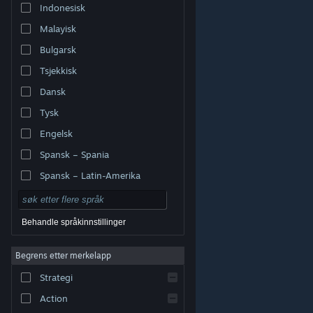
Indonesisk
Malayisk
Bulgarsk
Tsjekkisk
Dansk
Tysk
Engelsk
Spansk – Spania
Spansk – Latin-Amerika
Behandle språkinnstillinger
Begrens etter merkelapp
© Valve Corporation. Alle rettigheter reservert. Alle
varemerker tilhører sine respektive eiere i USA og andre
Strategi
land.
Retningslinjer for personvern
|
Juridisk
|
Tilgjengelighet
|
Steams abonnementsavtale
|
Refusjoner
|
Informasjonskapsler
Action