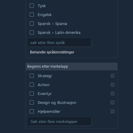
Tysk
Engelsk
Spansk – Spania
Spansk – Latin-Amerika
Behandle språkinnstillinger
Begrens etter merkelapp
Strategi
Action
Eventyr
Design og illustrasjon
Hjelpemidler
Gratis å spille
Rollespill