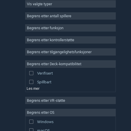
Vis valgte typer
Massivt flerspiller
Indie
Begrens etter antall spillere
Tidlig tilgang
Begrens etter funksjon
Lettbeint
Begrens etter kontrollerstøtte
Simulering
Racing
Begrens etter tilgjengelighetsfunksjoner
Sport
Begrens etter Deck-kompatibilitet
Videoproduksjon
Verifisert
Fotoredigering
Spillbart
Les mer
Begrens etter VR-støtte
Begrens etter OS
Windows
macOS