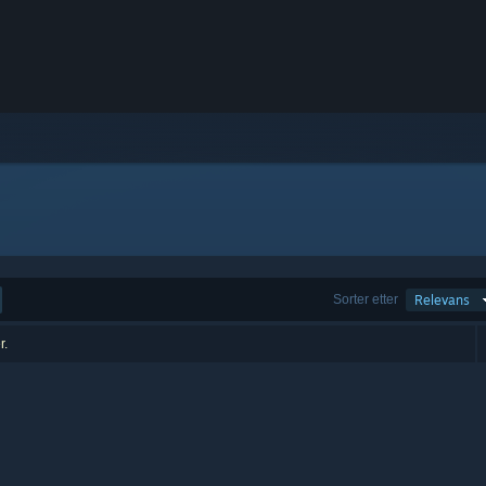
Sorter etter
Relevans
r.