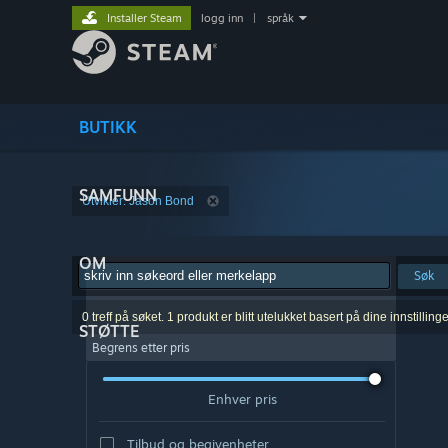
Installer Steam
logg inn
|
språk
BUTIKK
SAMFUNN
Utvikler: Jason Bond
OM
Søk
0 treff på søket. 1 produkt er blitt utelukket basert på dine innstillinge
STØTTE
Begrens etter pris
Enhver pris
Tilbud og begivenheter