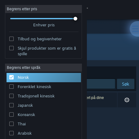
Logg inn
Begrens etter pris
Enhver pris
Butikk
Tilbud og begivenheter
Samfunn
Skjul produkter som er gratis å
Utvikler: Google Inc.
spille
Om
Begrens etter språk
Sorter etter
Relevans
Norsk
Kundestøtte
Søk
Forenklet kinesisk
Bytt språk
Tradisjonell kinesisk
0 treff på søket. 9 produkter er blitt utelukket basert på dine
innstillinger.
Japansk
Skaff deg Steam-appen på mobil
Koreansk
Vis skrivebordsversjon
Thai
Arabisk