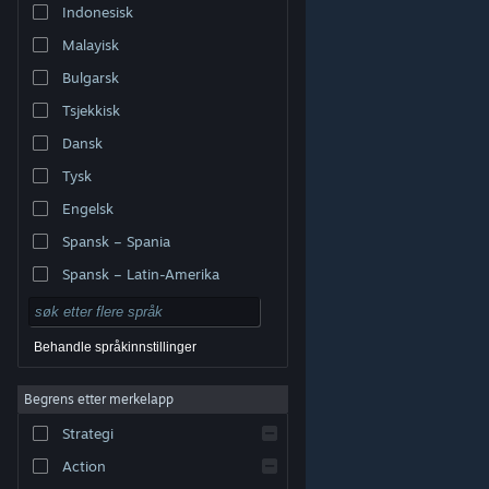
Indonesisk
Malayisk
Bulgarsk
Tsjekkisk
Dansk
Tysk
Engelsk
Spansk – Spania
Spansk – Latin-Amerika
Behandle språkinnstillinger
Begrens etter merkelapp
© Valve Corporation. Alle rettigheter reservert. Alle
varemerker tilhører sine respektive eiere i USA og andre
Strategi
land.
Retningslinjer for personvern
|
Juridisk
|
Tilgjengelighet
|
Steams abonnementsavtale
|
Refusjoner
|
Informasjonskapsler
Action