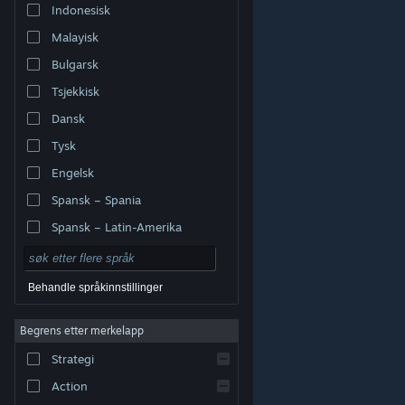
Indonesisk
Malayisk
Bulgarsk
Tsjekkisk
Dansk
Tysk
Engelsk
Spansk – Spania
Spansk – Latin-Amerika
Behandle språkinnstillinger
Begrens etter merkelapp
© Valve Corporation. Alle rettigheter reservert. Alle
varemerker tilhører sine respektive eiere i USA og andre
Strategi
land.
Retningslinjer for personvern
|
Juridisk
|
Tilgjengelighet
|
Steams abonnementsavtale
|
Refusjoner
|
Informasjonskapsler
Action