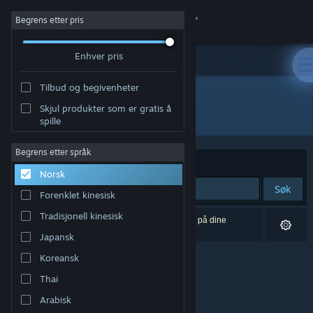
Logg inn
Begrens etter pris
Enhver pris
Butikk
Tilbud og begivenheter
Samfunn
Skjul produkter som er gratis å
Utvikler: Gereon Bartel
spille
Om
Begrens etter språk
Sorter etter
Relevans
Norsk
Kundestøtte
Søk
Forenklet kinesisk
Bytt språk
Tradisjonell kinesisk
0 treff på søket. 1 produkt er blitt utelukket basert på dine
innstillinger.
Japansk
Skaff deg Steam-appen på mobil
Koreansk
Vis skrivebordsversjon
Thai
Arabisk