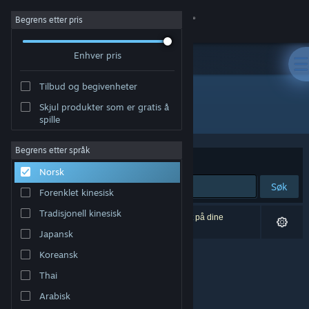
Logg inn
Begrens etter pris
Enhver pris
Butikk
Tilbud og begivenheter
Samfunn
Skjul produkter som er gratis å
Utvikler: GabiVlg
spille
Om
Begrens etter språk
Sorter etter
Relevans
Norsk
Kundestøtte
Søk
Forenklet kinesisk
Bytt språk
Tradisjonell kinesisk
0 treff på søket. 1 produkt er blitt utelukket basert på dine
innstillinger.
Japansk
Skaff deg Steam-appen på mobil
Koreansk
Vis skrivebordsversjon
Thai
Arabisk