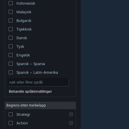
Indonesisk
Malayisk
Bulgarsk
Tsjekkisk
Dansk
Tysk
Engelsk
Spansk – Spania
Spansk – Latin-Amerika
Behandle språkinnstillinger
Begrens etter merkelapp
© Valve Corporation. Alle rettigheter reservert. Alle
varemerker tilhører sine respektive eiere i USA og andre
Strategi
land.
Retningslinjer for personvern
|
Juridisk
|
Tilgjengelighet
|
Steams abonnementsavtale
|
Refusjoner
|
Informasjonskapsler
Action