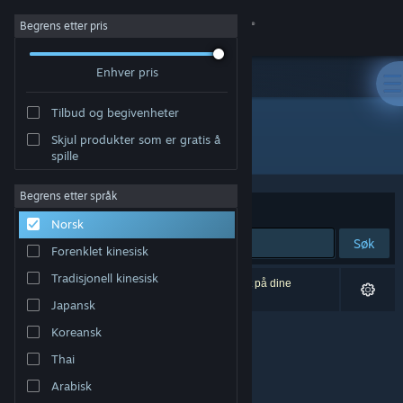
Logg inn
Begrens etter pris
Enhver pris
Butikk
Tilbud og begivenheter
Samfunn
Skjul produkter som er gratis å
Utvikler: Feral interactive (Linux)
spille
Om
Begrens etter språk
Sorter etter
Relevans
Norsk
Kundestøtte
Søk
Forenklet kinesisk
Bytt språk
Tradisjonell kinesisk
0 treff på søket. 1 produkt er blitt utelukket basert på dine
innstillinger.
Japansk
Skaff deg Steam-appen på mobil
Koreansk
Vis skrivebordsversjon
Thai
Arabisk