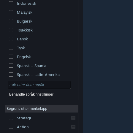
Indonesisk
Malayisk
Bulgarsk
Tsjekkisk
Dansk
Tysk
Engelsk
Spansk – Spania
Spansk – Latin-Amerika
Behandle språkinnstillinger
Begrens etter merkelapp
© Valve Corporation. Alle rettigheter reservert. Alle
varemerker tilhører sine respektive eiere i USA og andre
Strategi
land.
Retningslinjer for personvern
|
Juridisk
|
Tilgjengelighet
|
Steams abonnementsavtale
|
Refusjoner
|
Informasjonskapsler
Action