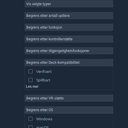
Vis valgte typer
Massivt flerspiller
Indie
Begrens etter antall spillere
Tidlig tilgang
Begrens etter funksjon
Lettbeint
Begrens etter kontrollerstøtte
Simulering
Racing
Begrens etter tilgjengelighetsfunksjoner
Sport
Begrens etter Deck-kompatibilitet
Videoproduksjon
Verifisert
Fotoredigering
Spillbart
Les mer
Begrens etter VR-støtte
Begrens etter OS
Windows
macOS