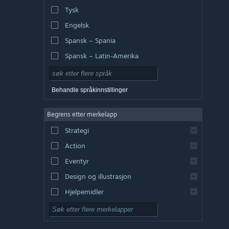
Tysk
Engelsk
Spansk – Spania
Spansk – Latin-Amerika
Behandle språkinnstillinger
Begrens etter merkelapp
Strategi
Action
Eventyr
Design og illustrasjon
Hjelpemidler
Gratis å spille
Rollespill