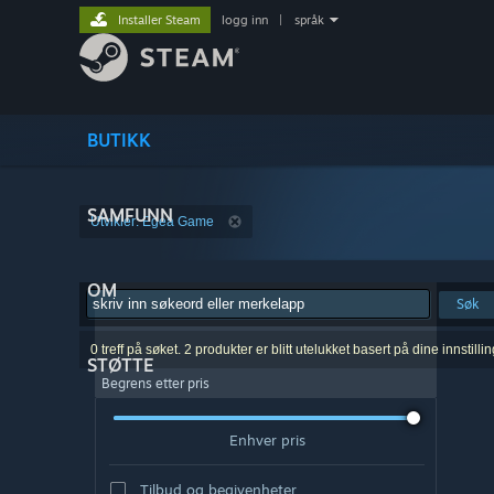
Installer Steam
logg inn
|
språk
BUTIKK
SAMFUNN
Utvikler: Egea Game
OM
Søk
0 treff på søket. 2 produkter er blitt utelukket basert på dine innstillin
STØTTE
Begrens etter pris
Enhver pris
Tilbud og begivenheter