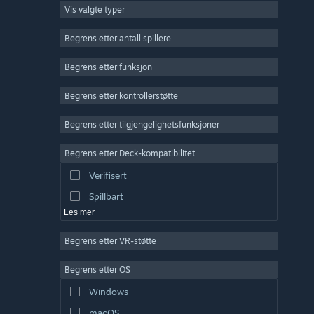
Vis valgte typer
Massivt flerspiller
Indie
Begrens etter antall spillere
Tidlig tilgang
Begrens etter funksjon
Lettbeint
Begrens etter kontrollerstøtte
Simulering
Racing
Begrens etter tilgjengelighetsfunksjoner
Sport
Begrens etter Deck-kompatibilitet
Videoproduksjon
Verifisert
Fotoredigering
Spillbart
Les mer
Begrens etter VR-støtte
Begrens etter OS
Windows
macOS