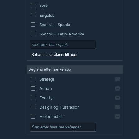
Tysk
Engelsk
Spansk – Spania
Spansk – Latin-Amerika
Behandle språkinnstillinger
Begrens etter merkelapp
Strategi
Action
Eventyr
Design og illustrasjon
Hjelpemidler
Gratis å spille
Rollespill