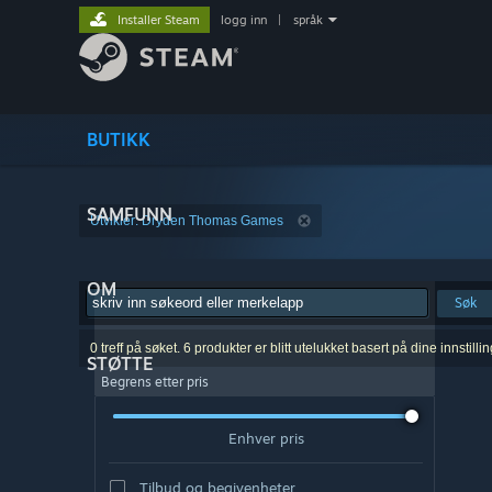
Installer Steam
logg inn
|
språk
BUTIKK
SAMFUNN
Utvikler: Dryden Thomas Games
OM
Søk
0 treff på søket. 6 produkter er blitt utelukket basert på dine innstillin
STØTTE
Begrens etter pris
Enhver pris
Tilbud og begivenheter