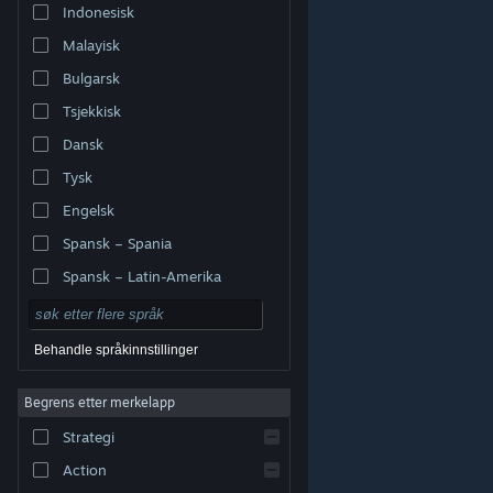
Indonesisk
Malayisk
Bulgarsk
Tsjekkisk
Dansk
Tysk
Engelsk
Spansk – Spania
Spansk – Latin-Amerika
Behandle språkinnstillinger
Begrens etter merkelapp
© Valve Corporation. Alle rettigheter reservert. Alle
varemerker tilhører sine respektive eiere i USA og andre
Strategi
land.
Retningslinjer for personvern
|
Juridisk
|
Tilgjengelighet
|
Steams abonnementsavtale
|
Refusjoner
|
Informasjonskapsler
Action