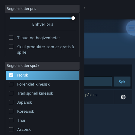
Logg inn
Begrens etter pris
Enhver pris
Butikk
Tilbud og begivenheter
Samfunn
Skjul produkter som er gratis å
Utvikler: Dream Totems LLC
spille
Om
Begrens etter språk
Sorter etter
Relevans
Norsk
Kundestøtte
Søk
Forenklet kinesisk
Bytt språk
Tradisjonell kinesisk
0 treff på søket. 1 produkt er blitt utelukket basert på dine
innstillinger.
Japansk
Skaff deg Steam-appen på mobil
Koreansk
Vis skrivebordsversjon
Thai
Arabisk