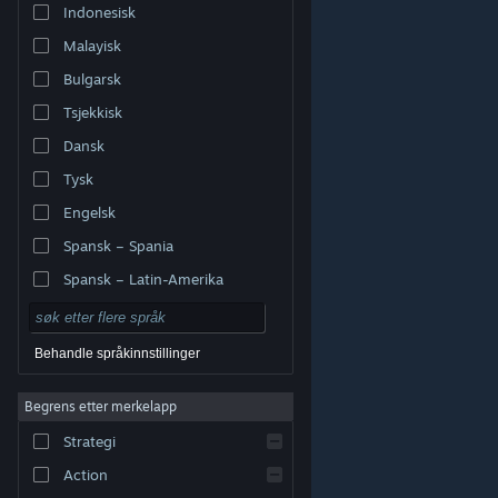
Indonesisk
Malayisk
Bulgarsk
Tsjekkisk
Dansk
Tysk
Engelsk
Spansk – Spania
Spansk – Latin-Amerika
Behandle språkinnstillinger
Begrens etter merkelapp
© Valve Corporation. Alle rettigheter reservert. Alle
varemerker tilhører sine respektive eiere i USA og andre
Strategi
land.
Retningslinjer for personvern
|
Juridisk
|
Tilgjengelighet
|
Steams abonnementsavtale
|
Refusjoner
|
Informasjonskapsler
Action