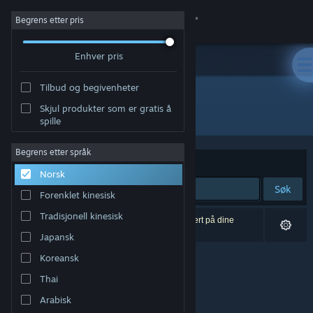
Logg inn
Begrens etter pris
Enhver pris
Butikk
Tilbud og begivenheter
Samfunn
Skjul produkter som er gratis å
Utvikler: DoubleBee
spille
Om
Begrens etter språk
Sorter etter
Relevans
Norsk
Kundestøtte
Søk
Forenklet kinesisk
Bytt språk
Tradisjonell kinesisk
0 treff på søket. 2 produkter er blitt utelukket basert på dine
innstillinger.
Japansk
Skaff deg Steam-appen på mobil
Koreansk
Vis skrivebordsversjon
Thai
Arabisk