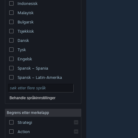
Indonesisk
Malayisk
Bulgarsk
Tsjekkisk
Dansk
Tysk
Engelsk
Spansk – Spania
Spansk – Latin-Amerika
Behandle språkinnstillinger
Begrens etter merkelapp
© Valve Corporation. Alle rettigheter reservert. Alle
varemerker tilhører sine respektive eiere i USA og andre
Strategi
land.
Retningslinjer for personvern
|
Juridisk
|
Tilgjengelighet
|
Steams abonnementsavtale
|
Refusjoner
|
Informasjonskapsler
Action