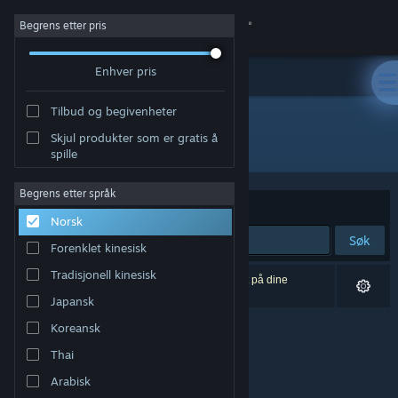
Logg inn
Begrens etter pris
Enhver pris
Butikk
Tilbud og begivenheter
Samfunn
Skjul produkter som er gratis å
Utvikler: DDL studio
spille
Om
Begrens etter språk
Sorter etter
Relevans
Norsk
Kundestøtte
Søk
Forenklet kinesisk
Bytt språk
Tradisjonell kinesisk
0 treff på søket. 1 produkt er blitt utelukket basert på dine
innstillinger.
Japansk
Skaff deg Steam-appen på mobil
Koreansk
Vis skrivebordsversjon
Thai
Arabisk