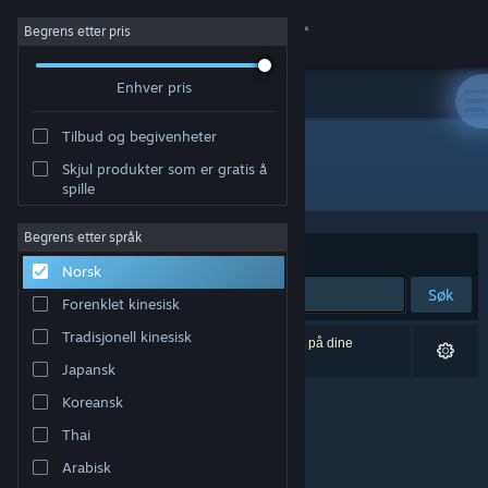
Logg inn
Begrens etter pris
Enhver pris
Butikk
Tilbud og begivenheter
Samfunn
Skjul produkter som er gratis å
Utvikler: DCGsoft
spille
Om
Begrens etter språk
Sorter etter
Relevans
Norsk
Kundestøtte
Søk
Forenklet kinesisk
Bytt språk
Tradisjonell kinesisk
0 treff på søket. 1 produkt er blitt utelukket basert på dine
innstillinger.
Japansk
Skaff deg Steam-appen på mobil
Koreansk
Vis skrivebordsversjon
Thai
Arabisk