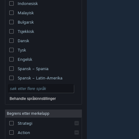
Indonesisk
Malayisk
Bulgarsk
Tsjekkisk
Dansk
Tysk
Engelsk
Spansk – Spania
Spansk – Latin-Amerika
Behandle språkinnstillinger
Begrens etter merkelapp
© Valve Corporation. Alle rettigheter reservert. Alle
varemerker tilhører sine respektive eiere i USA og andre
Strategi
land.
Retningslinjer for personvern
|
Juridisk
|
Tilgjengelighet
|
Steams abonnementsavtale
|
Refusjoner
|
Informasjonskapsler
Action