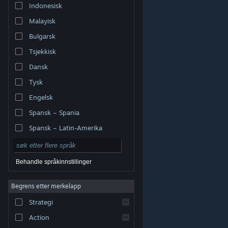
Indonesisk
Malayisk
Bulgarsk
Tsjekkisk
Dansk
Tysk
Engelsk
Spansk – Spania
Spansk – Latin-Amerika
Behandle språkinnstillinger
Begrens etter merkelapp
© Valve Corporation. Alle rettigheter reservert. Alle
varemerker tilhører sine respektive eiere i USA og andre
Strategi
land.
Retningslinjer for personvern
|
Juridisk
|
Tilgjengelighet
|
Steams abonnementsavtale
|
Refusjoner
|
Informasjonskapsler
Action