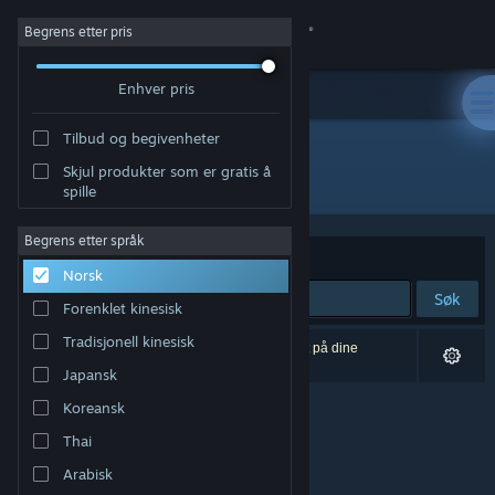
Logg inn
Begrens etter pris
Enhver pris
Butikk
Tilbud og begivenheter
Samfunn
Skjul produkter som er gratis å
Utvikler: Cody Dowell
spille
Om
Begrens etter språk
Sorter etter
Relevans
Norsk
Kundestøtte
Søk
Forenklet kinesisk
Bytt språk
Tradisjonell kinesisk
0 treff på søket. 1 produkt er blitt utelukket basert på dine
innstillinger.
Japansk
Skaff deg Steam-appen på mobil
Koreansk
Vis skrivebordsversjon
Thai
Arabisk