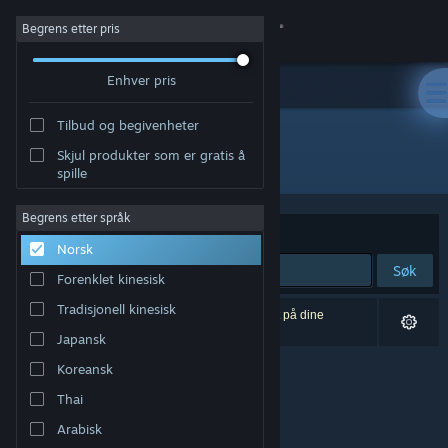
Logg inn
Begrens etter pris
Enhver pris
Butikk
Tilbud og begivenheter
Samfunn
Skjul produkter som er gratis å
Utvikler: Cihad Turhan
spille
Om
Begrens etter språk
Sorter etter
Relevans
Norsk
Kundestøtte
Søk
Forenklet kinesisk
Bytt språk
Tradisjonell kinesisk
0 treff på søket. 1 produkt er blitt utelukket basert på dine
innstillinger.
Japansk
Skaff deg Steam-appen på mobil
Koreansk
Vis skrivebordsversjon
Thai
Arabisk