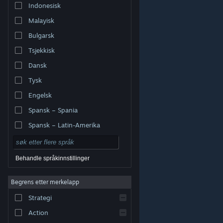
Indonesisk
Malayisk
Bulgarsk
Tsjekkisk
Dansk
Tysk
Engelsk
Spansk – Spania
Spansk – Latin-Amerika
Behandle språkinnstillinger
Begrens etter merkelapp
© Valve Corporation. Alle rettigheter reservert. Alle
varemerker tilhører sine respektive eiere i USA og andre
Strategi
land.
Retningslinjer for personvern
|
Juridisk
|
Tilgjengelighet
|
Steams abonnementsavtale
|
Refusjoner
|
Informasjonskapsler
Action