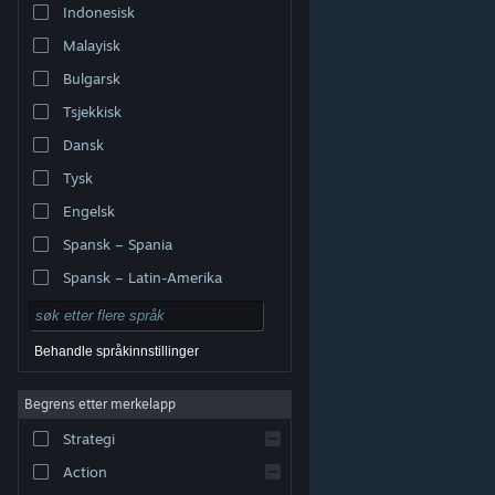
Indonesisk
Malayisk
Bulgarsk
Tsjekkisk
Dansk
Tysk
Engelsk
Spansk – Spania
Spansk – Latin-Amerika
Behandle språkinnstillinger
Begrens etter merkelapp
© Valve Corporation. Alle rettigheter reservert. Alle
varemerker tilhører sine respektive eiere i USA og andre
Strategi
land.
Retningslinjer for personvern
|
Juridisk
|
Tilgjengelighet
|
Steams abonnementsavtale
|
Refusjoner
|
Informasjonskapsler
Action