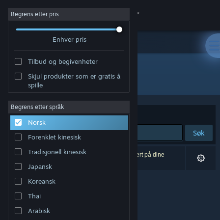
Logg inn
Begrens etter pris
Enhver pris
Butikk
Tilbud og begivenheter
Samfunn
Skjul produkter som er gratis å
Utvikler: BitRaiders Games
spille
Om
Begrens etter språk
Sorter etter
Relevans
Norsk
Kundestøtte
Søk
Forenklet kinesisk
Bytt språk
Tradisjonell kinesisk
0 treff på søket. 4 produkter er blitt utelukket basert på dine
innstillinger.
Japansk
Skaff deg Steam-appen på mobil
Koreansk
Vis skrivebordsversjon
Thai
Arabisk