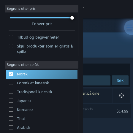
Logg inn
Begrens etter pris
Enhver pris
Butikk
Tilbud og begivenheter
Samfunn
Skjul produkter som er gratis å
Utvikler: Andrew Morrish
spille
Om
Begrens etter språk
Sorter etter
Relevans
Norsk
Kundestøtte
Søk
Forenklet kinesisk
Bytt språk
Tradisjonell kinesisk
1 treff på søket. 2 produkter er blitt utelukket basert på dine
innstillinger.
Japansk
Skaff deg Steam-appen på mobil
UFO: Unidentified Falling Objects
Koreansk
$14.99
Vis skrivebordsversjon
Thai
Arabisk