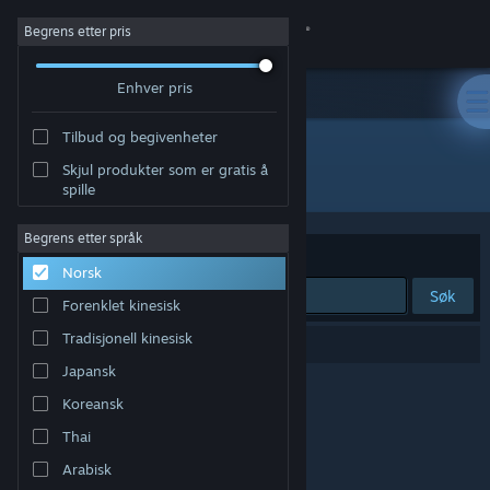
Logg inn
Begrens etter pris
Enhver pris
Butikk
Tilbud og begivenheter
Samfunn
Skjul produkter som er gratis å
Utvikler: AlterWorlds
spille
Om
Begrens etter språk
Sorter etter
Relevans
Norsk
Kundestøtte
Søk
Forenklet kinesisk
Bytt språk
Tradisjonell kinesisk
0 treff på søket.
Japansk
Skaff deg Steam-appen på mobil
Koreansk
Vis skrivebordsversjon
Thai
Arabisk