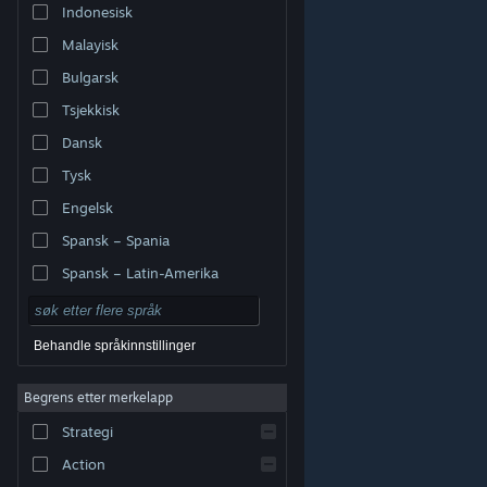
Indonesisk
Malayisk
Bulgarsk
Tsjekkisk
Dansk
Tysk
Engelsk
Spansk – Spania
Spansk – Latin-Amerika
Behandle språkinnstillinger
Begrens etter merkelapp
© Valve Corporation. Alle rettigheter reservert. Alle
varemerker tilhører sine respektive eiere i USA og andre
Strategi
land.
Retningslinjer for personvern
|
Juridisk
|
Tilgjengelighet
|
Steams abonnementsavtale
|
Refusjoner
|
Informasjonskapsler
Action