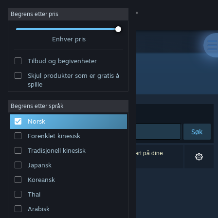
Logg inn
Begrens etter pris
Enhver pris
Butikk
Tilbud og begivenheter
Samfunn
Skjul produkter som er gratis å
Utvikler: Alphaquest Games
spille
Om
Begrens etter språk
Sorter etter
Relevans
Norsk
Kundestøtte
Søk
Forenklet kinesisk
Bytt språk
Tradisjonell kinesisk
0 treff på søket. 2 produkter er blitt utelukket basert på dine
innstillinger.
Japansk
Skaff deg Steam-appen på mobil
Koreansk
Vis skrivebordsversjon
Thai
Arabisk