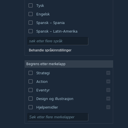
Tysk
Engelsk
Spansk – Spania
Spansk – Latin-Amerika
Behandle språkinnstillinger
Begrens etter merkelapp
Strategi
Action
Eventyr
Design og illustrasjon
Hjelpemidler
Gratis å spille
Rollespill