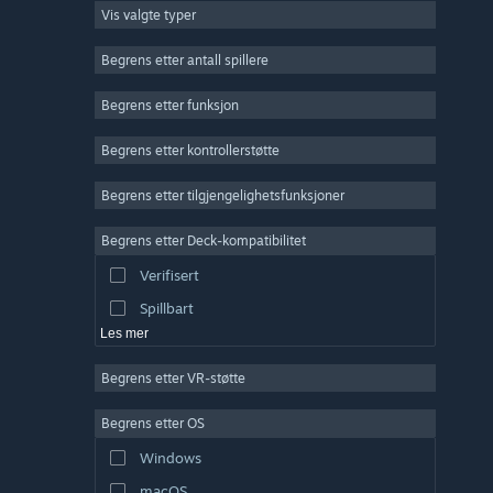
Vis valgte typer
Massivt flerspiller
Indie
Begrens etter antall spillere
Tidlig tilgang
Begrens etter funksjon
Lettbeint
Begrens etter kontrollerstøtte
Simulering
Racing
Begrens etter tilgjengelighetsfunksjoner
Sport
Begrens etter Deck-kompatibilitet
Videoproduksjon
Verifisert
Fotoredigering
Spillbart
Les mer
Begrens etter VR-støtte
Begrens etter OS
Windows
macOS