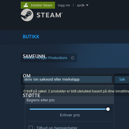
Installer Steam
logg inn
|
språk
BUTIKK
SAMFUNN
Utvikler: AAlgar Productions
OM
Søk
0 treff på søket. 2 produkter er blitt utelukket basert på dine innstillin
STØTTE
Begrens etter pris
Enhver pris
Tilbud og begivenheter