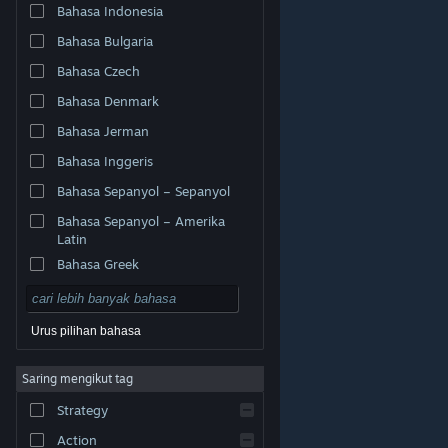
Bahasa Indonesia
Bahasa Bulgaria
Bahasa Czech
Bahasa Denmark
Bahasa Jerman
Bahasa Inggeris
Bahasa Sepanyol – Sepanyol
Bahasa Sepanyol – Amerika
Latin
Bahasa Greek
Urus pilihan bahasa
© Valve Corporation. Hak cipta terpelihara. Semua
Saring mengikut tag
tanda dagangan ialah hak milik pemilik masing-masing
di AS dan negara-negara lain.
Dasar Privasi
|
Strategy
Perundangan
|
Accessibility
|
Perjanjian Pelanggan
Steam
|
Bayaran balik
|
Kuki
Action