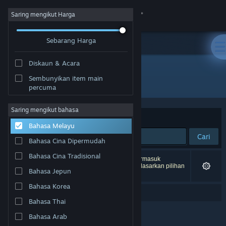
Sign in
Saring mengikut Harga
Sebarang Harga
Gedung
Diskaun & Acara
Komuniti
Sembunyikan item main
"dredge the iron rig"
percuma
Tentang
Saring mengikut bahasa
Susun mengikut
Perkaitan
Bahasa Melayu
Sokongan
Cari
Bahasa Cina Dipermudah
Ubah bahasa
Bahasa Cina Tradisional
0 hasil sepadan dengan carian anda. 3 tajuk (termasuk
DREDGE - The Iron Rig
) telah dikecualikan berdasarkan pilihan
Bahasa Jepun
anda.
Dapatkan Steam Mobile App
Bahasa Korea
Anda maksudkan "
dredge them iron rig
"?
Lihat laman web desktop
Bahasa Thai
Bahasa Arab