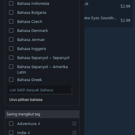
Bahasa Indonesia
Chains of Satinav Soundtrack
$2.99
Bahasa Bulgaria
Edna & Harvey: Harvey's New Eyes Soundtrack
$2.99
Bahasa Czech
Bahasa Denmark
Bahasa Jerman
Bahasa Inggeris
Bahasa Sepanyol – Sepanyol
Bahasa Sepanyol – Amerika
Latin
Bahasa Greek
Urus pilihan bahasa
© Valve Corporation. Hak cipta terpelihara. Semua
Saring mengikut tag
tanda dagangan ialah hak milik pemilik masing-masing
di AS dan negara-negara lain.
Dasar Privasi
|
Adventure
4
Perundangan
|
Accessibility
|
Perjanjian Pelanggan
Steam
|
Bayaran balik
|
Kuki
Indie
4