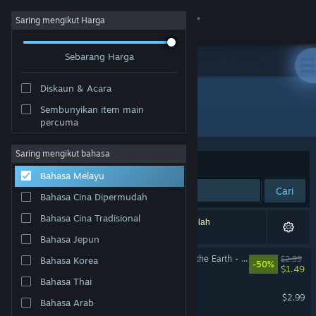
Sign in
Saring mengikut Harga
Sebarang Harga
Gedung
Diskaun & Acara
Komuniti
Sembunyikan item main
Pembangun: Daedalic Entertainment
percuma
Tentang
Saring mengikut bahasa
Susun mengikut
Ulasan Pengguna
Bahasa Melayu
Sokongan
Cari
Bahasa Cina Dipermudah
Ubah bahasa
Bahasa Cina Tradisional
4 hasil sepadan dengan carian anda. 32 tajuk telah
dikecualikan berdasarkan pilihan anda.
Bahasa Jepun
Dapatkan Steam Mobile App
Ken Follett's The Pillars of the Earth - Soundtrack
$2.99
Bahasa Korea
-50%
$1.49
Lihat laman web desktop
Bahasa Thai
Deponia Soundtrack
$2.99
Bahasa Arab