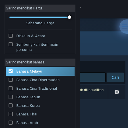
Sign in
Saring mengikut Harga
Sebarang Harga
Gedung
Diskaun & Acara
Komuniti
Sembunyikan item main
Penerbit: kivoro
percuma
Tentang
Saring mengikut bahasa
Susun mengikut
Perkaitan
Bahasa Melayu
Sokongan
Cari
Bahasa Cina Dipermudah
Ubah bahasa
Bahasa Cina Tradisional
0 hasil sepadan dengan carian anda. 1 tajuk telah dikecualikan
berdasarkan pilihan anda.
Bahasa Jepun
Dapatkan Steam Mobile App
Bahasa Korea
Lihat laman web desktop
Bahasa Thai
Bahasa Arab