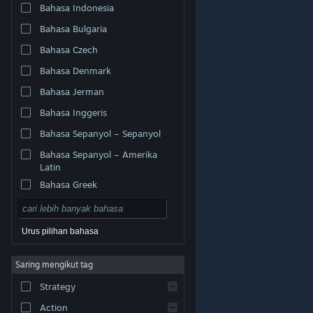
Bahasa Indonesia
Bahasa Bulgaria
Bahasa Czech
Bahasa Denmark
Bahasa Jerman
Bahasa Inggeris
Bahasa Sepanyol – Sepanyol
Bahasa Sepanyol – Amerika
Latin
Bahasa Greek
Urus pilihan bahasa
© Valve Corporation. Hak cipta terpelihara. Semua
Saring mengikut tag
tanda dagangan ialah hak milik pemilik masing-masing
di AS dan negara-negara lain.
Dasar Privasi
|
Strategy
Perundangan
|
Accessibility
|
Perjanjian Pelanggan
Steam
|
Bayaran balik
|
Kuki
Action