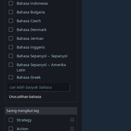
Bahasa Indonesia
Bahasa Bulgaria
Bahasa Czech
Bahasa Denmark
Bahasa Jerman
Bahasa Inggeris
Bahasa Sepanyol – Sepanyol
Bahasa Sepanyol – Amerika
Latin
Bahasa Greek
Urus pilihan bahasa
© Valve Corporation. Hak cipta terpelihara. Semua
Saring mengikut tag
tanda dagangan ialah hak milik pemilik masing-masing
di AS dan negara-negara lain.
Dasar Privasi
|
Strategy
Perundangan
|
Accessibility
|
Perjanjian Pelanggan
Steam
|
Bayaran balik
|
Kuki
Action