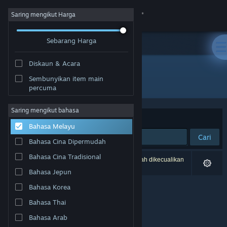
Sign in
Saring mengikut Harga
Sebarang Harga
Gedung
Diskaun & Acara
Komuniti
Sembunyikan item main
Penerbit: btf
percuma
Tentang
Saring mengikut bahasa
Susun mengikut
Perkaitan
Bahasa Melayu
Sokongan
Cari
Bahasa Cina Dipermudah
Ubah bahasa
Bahasa Cina Tradisional
0 hasil sepadan dengan carian anda. 2 tajuk telah dikecualikan
berdasarkan pilihan anda.
Bahasa Jepun
Dapatkan Steam Mobile App
Bahasa Korea
Lihat laman web desktop
Bahasa Thai
Bahasa Arab