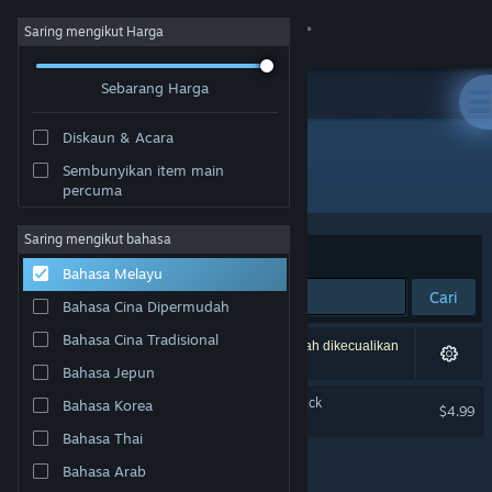
Sign in
Saring mengikut Harga
Sebarang Harga
Gedung
Diskaun & Acara
Komuniti
Sembunyikan item main
Penerbit: Tyler Glaiel
percuma
Tentang
Saring mengikut bahasa
Susun mengikut
Perkaitan
Bahasa Melayu
Sokongan
Cari
Bahasa Cina Dipermudah
Ubah bahasa
Bahasa Cina Tradisional
1 hasil sepadan dengan carian anda. 2 tajuk telah dikecualikan
berdasarkan pilihan anda.
Bahasa Jepun
Dapatkan Steam Mobile App
The End is Nigh - Soundtrack
Bahasa Korea
$4.99
Lihat laman web desktop
Bahasa Thai
Bahasa Arab