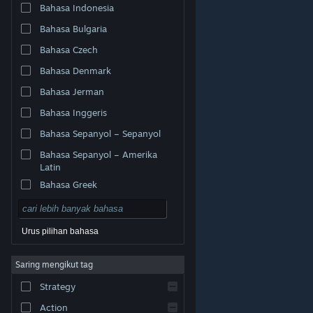
Bahasa Indonesia
Bahasa Bulgaria
Bahasa Czech
Bahasa Denmark
Bahasa Jerman
Bahasa Inggeris
Bahasa Sepanyol – Sepanyol
Bahasa Sepanyol – Amerika
Latin
Bahasa Greek
Urus pilihan bahasa
© Valve Corporation. Hak cipta terpelihara. Semua
Saring mengikut tag
tanda dagangan ialah hak milik pemilik masing-masing
di AS dan negara-negara lain.
Dasar Privasi
|
Strategy
Perundangan
|
Accessibility
|
Perjanjian Pelanggan
Steam
|
Bayaran balik
|
Kuki
Action