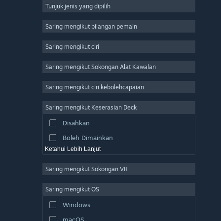
Tunjuk jenis yang dipilih
Massively Multiplayer
Indie
Saring mengikut bilangan pemain
Early Access
Saring mengikut ciri
Casual
Saring mengikut Sokongan Alat Kawalan
Simulation
Racing
Saring mengikut ciri kebolehcapaian
Sports
Saring mengikut Keserasian Deck
Video Production
Disahkan
Photo Editing
Boleh Dimainkan
Ketahui Lebih Lanjut
Saring mengikut Sokongan VR
Saring mengikut OS
Windows
macOS