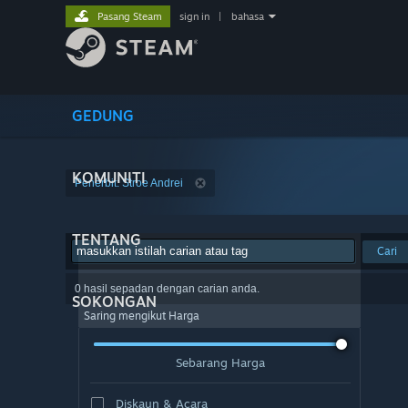
Pasang Steam
sign in
|
bahasa
GEDUNG
KOMUNITI
Penerbit: Stroe Andrei
TENTANG
Cari
0 hasil sepadan dengan carian anda.
SOKONGAN
Saring mengikut Harga
Sebarang Harga
Diskaun & Acara