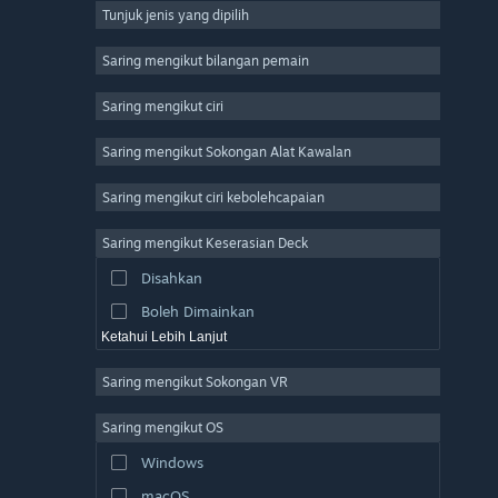
Tunjuk jenis yang dipilih
Massively Multiplayer
Indie
Saring mengikut bilangan pemain
Early Access
Saring mengikut ciri
Casual
Saring mengikut Sokongan Alat Kawalan
Simulation
Racing
Saring mengikut ciri kebolehcapaian
Sports
Saring mengikut Keserasian Deck
Video Production
Disahkan
Photo Editing
Boleh Dimainkan
Ketahui Lebih Lanjut
Saring mengikut Sokongan VR
Saring mengikut OS
Windows
macOS