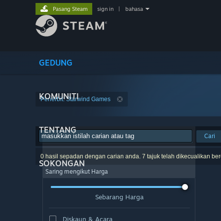
Pasang Steam
sign in
|
bahasa
GEDUNG
KOMUNITI
Penerbit: Starwind Games
TENTANG
Cari
0 hasil sepadan dengan carian anda. 7 tajuk telah dikecualikan be
SOKONGAN
Saring mengikut Harga
Sebarang Harga
Diskaun & Acara