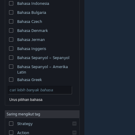
Bahasa Indonesia
Bahasa Bulgaria
Bahasa Czech
Bahasa Denmark
Bahasa Jerman
Bahasa Inggeris
Bahasa Sepanyol – Sepanyol
Bahasa Sepanyol – Amerika
Latin
Bahasa Greek
Urus pilihan bahasa
© Valve Corporation. Hak cipta terpelihara. Semua
Saring mengikut tag
tanda dagangan ialah hak milik pemilik masing-masing
di AS dan negara-negara lain.
Dasar Privasi
|
Strategy
Perundangan
|
Accessibility
|
Perjanjian Pelanggan
Steam
|
Bayaran balik
|
Kuki
Action