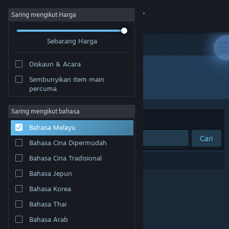
Sign in
Saring mengikut Harga
Sebarang Harga
Gedung
Diskaun & Acara
Komuniti
Sembunyikan item main
Penerbit: Omnitron Studios
percuma
Tentang
Saring mengikut bahasa
Susun mengikut
Perkaitan
Bahasa Melayu
Sokongan
Cari
Bahasa Cina Dipermudah
Ubah bahasa
Bahasa Cina Tradisional
0 hasil sepadan dengan carian anda.
Bahasa Jepun
Dapatkan Steam Mobile App
Bahasa Korea
Lihat laman web desktop
Bahasa Thai
Bahasa Arab