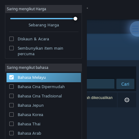
Sign in
Saring mengikut Harga
Sebarang Harga
Gedung
Diskaun & Acara
Komuniti
Sembunyikan item main
Penerbit: Moving Pixel Games
percuma
Tentang
Saring mengikut bahasa
Susun mengikut
Perkaitan
Bahasa Melayu
Sokongan
Cari
Bahasa Cina Dipermudah
Ubah bahasa
Bahasa Cina Tradisional
0 hasil sepadan dengan carian anda. 1 tajuk telah dikecualikan
berdasarkan pilihan anda.
Bahasa Jepun
Dapatkan Steam Mobile App
Bahasa Korea
Lihat laman web desktop
Bahasa Thai
Bahasa Arab