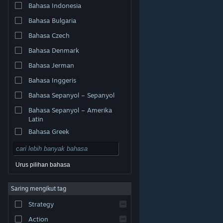
Bahasa Indonesia
Bahasa Bulgaria
Bahasa Czech
Bahasa Denmark
Bahasa Jerman
Bahasa Inggeris
Bahasa Sepanyol – Sepanyol
Bahasa Sepanyol – Amerika
Latin
Bahasa Greek
Urus pilihan bahasa
© Valve Corporation. Hak cipta terpelihara. Semua
Saring mengikut tag
tanda dagangan ialah hak milik pemilik masing-masing
di AS dan negara-negara lain.
Dasar Privasi
|
Strategy
Perundangan
|
Accessibility
|
Perjanjian Pelanggan
Steam
|
Bayaran balik
|
Kuki
Action