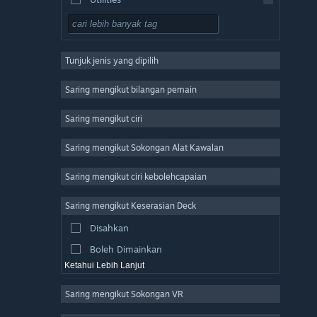
Free to Play
RPG
Tunjuk jenis yang dipilih
Massively Multiplayer
Indie
Saring mengikut bilangan pemain
Early Access
Saring mengikut ciri
Casual
Saring mengikut Sokongan Alat Kawalan
Simulation
Racing
Saring mengikut ciri kebolehcapaian
Sports
Saring mengikut Keserasian Deck
Video Production
Disahkan
Photo Editing
Boleh Dimainkan
Ketahui Lebih Lanjut
Saring mengikut Sokongan VR