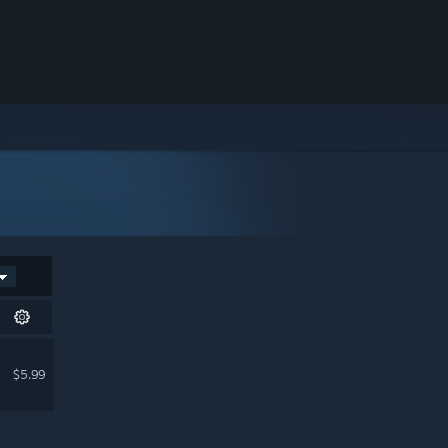
$5.99