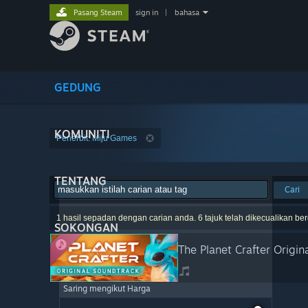
Pasang Steam
sign in
|
bahasa
GEDUNG
KOMUNITI
Penerbit: Miju Games
TENTANG
Cari
1 hasil sepadan dengan carian anda. 6 tajuk telah dikecualikan be
SOKONGAN
The Planet Crafter Origin
Saring mengikut Harga