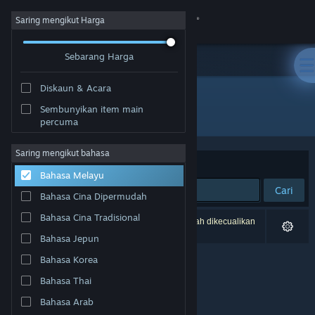
Sign in
Saring mengikut Harga
Sebarang Harga
Gedung
Diskaun & Acara
Komuniti
Sembunyikan item main
Penerbit: Kayisoft
percuma
Tentang
Saring mengikut bahasa
Susun mengikut
Perkaitan
Bahasa Melayu
Sokongan
Cari
Bahasa Cina Dipermudah
Ubah bahasa
Bahasa Cina Tradisional
0 hasil sepadan dengan carian anda. 2 tajuk telah dikecualikan
berdasarkan pilihan anda.
Bahasa Jepun
Dapatkan Steam Mobile App
Bahasa Korea
Lihat laman web desktop
Bahasa Thai
Bahasa Arab