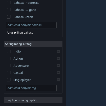
Bahasa Indonesia
Bahasa Bulgaria
Bahasa Czech
Bahasa Denmark
Bahasa Jerman
Urus pilihan bahasa
Bahasa Inggeris
Saring mengikut tag
Bahasa Sepanyol – Sepanyol
Indie
Bahasa Sepanyol – Amerika
Latin
Action
Bahasa Greek
Adventure
Casual
Singleplayer
Simulation
© Valve Corporation. Hak cipta terpelihara. Semua
tanda dagangan ialah hak milik pemilik masing-masing
RPG
di AS dan negara-negara lain.
Dasar Privasi
|
Perundangan
|
Accessibility
|
Perjanjian Pelanggan
Steam
|
Bayaran balik
|
Kuki
Tunjuk jenis yang dipilih
Strategy